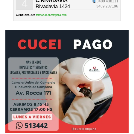
4
C.RIVADAVIA
3489 438111
Rivadavia 1424
3489 287196
Gentileza de:
farmacias.encampana.com