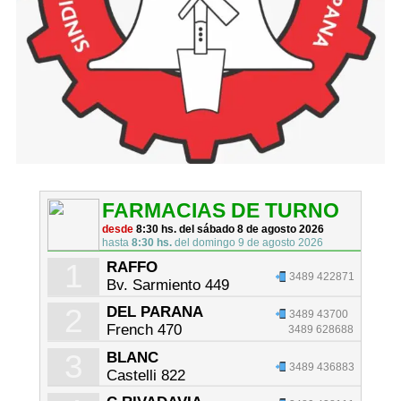
FARMACIAS DE TURNO
desde
8:30 hs. del sábado 8 de agosto 2026
hasta
8:30 hs.
del domingo 9 de agosto 2026
1
RAFFO
3489 422871
Bv. Sarmiento 449
2
DEL PARANA
3489 43700
French 470
3489 628688
3
BLANC
3489 436883
Castelli 822