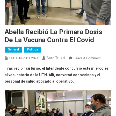
Abella Recibió La Primera Dosis
De La Vacuna Contra El Covid
General
Política
Sara Truzzi
On
14 De Julio De 2021
Leave A Comment
Abella
Tras recibir su turno, el Intendente concurrió este miércoles
Recibió
al vacunatorio de la UTN. Allí, conversó con vecinos y el
La
personal de salud abocado al operativo.
Primera
Dosis
De
La
Vacuna
Contra