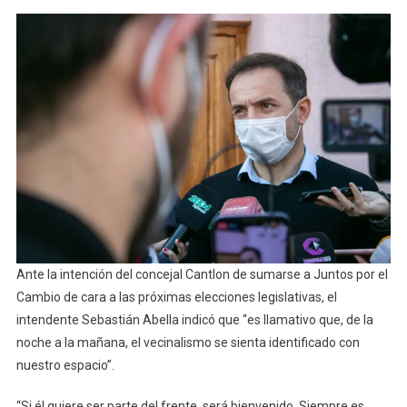
Noche
A
La
Mañana,
El
Vecinalism
Se
Sienta
Identificad
Con
Juntos
Por
El
Ante la intención del concejal Cantlon de sumarse a Juntos por el
Cambio”
Cambio de cara a las próximas elecciones legislativas, el
intendente Sebastián Abella indicó que “es llamativo que, de la
noche a la mañana, el vecinalismo se sienta identificado con
nuestro espacio”.
“Si él quiere ser parte del frente, será bienvenido. Siempre es