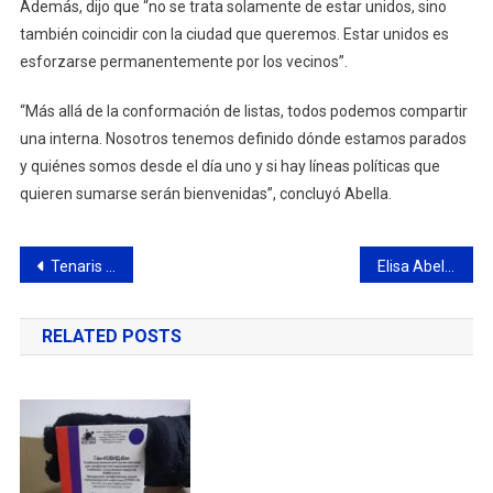
Además, dijo que “no se trata solamente de estar unidos, sino
también coincidir con la ciudad que queremos. Estar unidos es
esforzarse permanentemente por los vecinos”.
“Más allá de la conformación de listas, todos podemos compartir
una interna. Nosotros tenemos definido dónde estamos parados
y quiénes somos desde el día uno y si hay líneas políticas que
quieren sumarse serán bienvenidas”, concluyó Abella.
Navegación
Tenaris continúa con las obras para fortalecer el sistema sanitario de Campana
Elisa Abella le solicitó a la ministra de Educación garantizar la presencialidad en todas las escuelas de la ciudad
de
RELATED POSTS
entradas