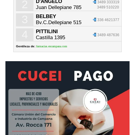
2
D'ANGELO
3489 333319
Juan Dellepiane 785
3489 510220
3
BELBEY
336 4621377
Bv.C.Dellepiane 515
4
PITTILINI
3489 487636
Castilla 1395
Gentileza de:
farmacias.encampana.com