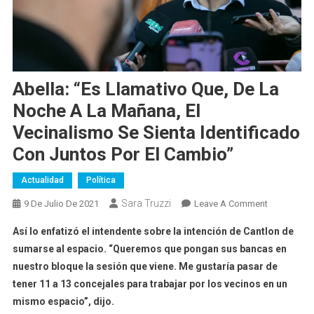
Abella: “es Llamativo Que, De La
Noche A La Mañana, El
Vecinalismo Se Sienta Identificado
Con Juntos Por El Cambio”
Actualidad
Política
Sara Truzzi
On
9 De Julio De 2021
Leave A Comment
Abella:
Así lo enfatizó el intendente sobre la intención de Cantlon de
“es
sumarse al espacio. “Queremos que pongan sus bancas en
Llamativo
nuestro bloque la sesión que viene. Me gustaría pasar de
Que,
tener 11 a 13 concejales para trabajar por los vecinos en un
De
La
mismo espacio”, dijo.