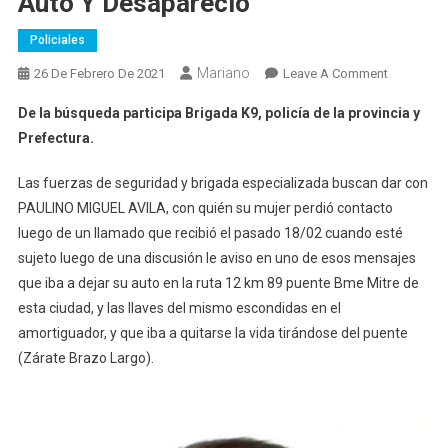
Auto Y Desapareció
Policiales
Mariano
On
26 De Febrero De 2021
Leave A Comment
Buscan
De la búsqueda participa Brigada K9, policía de la provincia y
A
Prefectura.
Un
Hombre
Las fuerzas de seguridad y brigada especializada buscan dar con
Que
PAULINO MIGUEL AVILA, con quién su mujer perdió contacto
Dejó
luego de un llamado que recibió el pasado​ 18/02 cuando esté
Su
Auto
sujeto luego de una discusión le aviso en uno de esos mensajes
Y
que iba a dejar su auto en la ruta 12 km 89 puente Bme Mitre de
Desaparec
esta ciudad, y las llaves del mismo escondidas en el
amortiguador, y que iba a quitarse la vida tirándose del puente
(Zárate Brazo Largo).