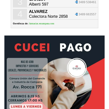
3
3489 538461
Alberti 597
4
ALVAREZ
3489 663557
Colectora Norte 2858
Gentileza de:
farmacias.encampana.com