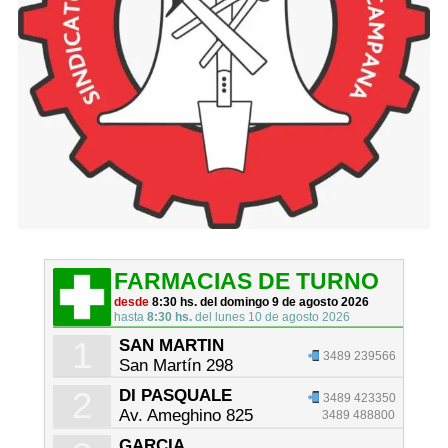
FARMACIAS DE TURNO
desde
8:30 hs. del domingo 9 de agosto 2026
hasta
8:30 hs.
del lunes 10 de agosto 2026
1
SAN MARTIN
3489 239566
San Martín 298
2
DI PASQUALE
3489 423350
Av. Ameghino 825
3489 488800
GARCIA