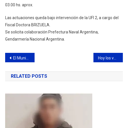
03.00 hs. aprox.
Las actuaciones queda bajo intervención de la UFI 2, a cargo del
Fiscal Doctora BRIZUELA.
Se solicita colaboración Prefectura Naval Argentina,
Gendarmería Nacional Argentina.
Navegación
El Municipio impulsa iniciativas para la inserción laboral juvenil en la isla
Hoy los vecinos podrán disfrutar de un espectáculo de danzas y acrobacia área
de
RELATED POSTS
entradas