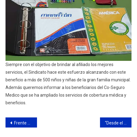
Siempre con el objetivo de brindar al afiliado los mejores
servicios, el Sindicato hace este esfuerzo alcanzando con este
beneficio a más de 500 niños y niñas de la gran familia municipal.
Además queremos informar a los beneficiarios del Co-Seguro
Medico que se ha ampliado los servicios de cobertura médica y
beneficios.
Navegación
Frente Grande: “tenemos enfrente la posibilidad de construir un nuevo sistema social y productivo”
“Desde el vecinalismo repudiamos lo sucedido en Formosa”
de