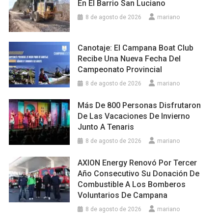
En El Barrio San Luciano
8 de agosto de 2026
mariano
Canotaje: El Campana Boat Club
Recibe Una Nueva Fecha Del
Campeonato Provincial
8 de agosto de 2026
mariano
Más De 800 Personas Disfrutaron
De Las Vacaciones De Invierno
Junto A Tenaris
8 de agosto de 2026
mariano
AXION Energy Renovó Por Tercer
Año Consecutivo Su Donación De
Combustible A Los Bomberos
Voluntarios De Campana
8 de agosto de 2026
mariano