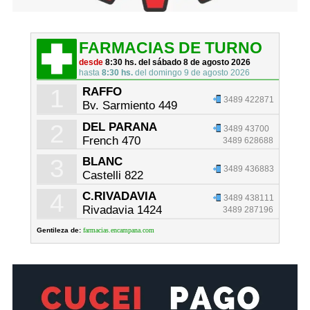
FARMACIAS DE TURNO
desde
8:30 hs. del sábado 8 de agosto 2026
hasta
8:30 hs.
del domingo 9 de agosto 2026
1
RAFFO
3489 422871
Bv. Sarmiento 449
2
DEL PARANA
3489 43700
French 470
3489 628688
3
BLANC
3489 436883
Castelli 822
4
C.RIVADAVIA
3489 438111
Rivadavia 1424
3489 287196
Gentileza de:
farmacias.encampana.com