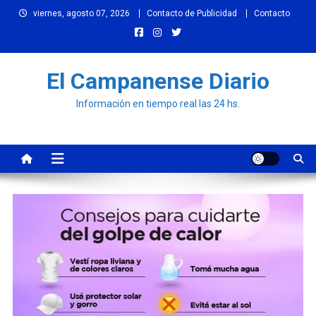
Skip
viernes, agosto 07, 2026
Contacto de Publicidad
Contacto
to
content
El Campanense Diario
Información en tiempo real las 24 hs.