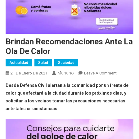
Brindan Recomendaciones Ante La
Ola De Calor
Actualidad
Salud
Sociedad
Mariano
On
21 De Enero De 2021
Leave A Comment
Brindan
Desde Defensa Civil alertan a la comunidad por un frente de
Recomendac
calor que afectará a la ciudad durante los próximos días, y
Ante
solicitan a los vecinos tomar las precauciones necesarias
La
ante tales circunstancias.
Ola
De
Calor