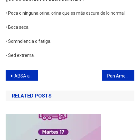
• Poca o ninguna orina; orina que es más oscura de lo normal.
• Boca seca.
• Somnolencia o fatiga.
• Sed extrema.
Navegación
ABSA anuncia reparaciones en la red de agua de Campana
Pan American Energy, Lanxess, Dalgar y Arauco han certificado bajo los lineamientos del Programa de Cuidado Responsable del Medio Ambiente® de la CIQyP®
de
RELATED POSTS
entradas