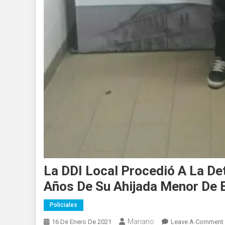
La DDI Local Procedió A La De
Años De Su Ahijada Menor De 
Policiales
Mariano
16 De Enero De 2021
Leave A Comment