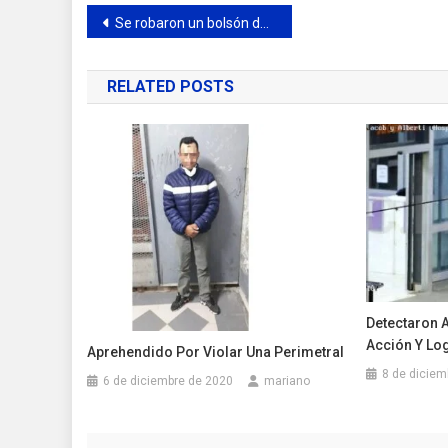
Navegación
Se robaron un bolsón del “Punto Verde” de Plaza España y piden a los vecinos mayor compromiso social
de
RELATED POSTS
entradas
Detectaron 
Acción Y Lo
Aprehendido Por Violar Una Perimetral
8 de diciem
6 de diciembre de 2020
mariano