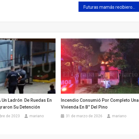
Futuras mamás recibieron moisés con ajuar en sus domicilios
A Un Ladrón De Ruedas En
Incendio Consumió Por Completo Una
graron Su Detención
Vivienda En B° Del Pino
bre de 2023
mariano
31 de marzo de 2026
mariano