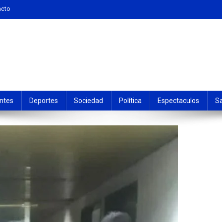
acto
ntes
Deportes
Sociedad
Política
Espectaculos
S