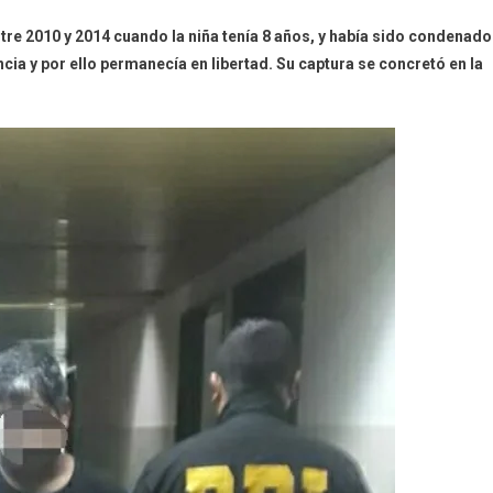
La
re 2010 y 2014 cuando la niña tenía 8 años, y había sido condenado
DDI
ia y por ello permanecía en libertad. Su captura se concretó en la
Local
Procedió
A
La
Detención
De
Un
Sujeto
Que
Abuso
Por
Años
De
Su
Ahijada
Menor
De