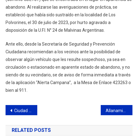
abandono. Al realizarse las averiguaciones de práctica, se
estableció que había sido sustraído en la localidad de Los
Polvorines, el 30 de julio de 2023, por hurto agravado a
disposición de la U.F.I. N° 24 de Malvinas Argentinas.
Ante ello, desde la Secretaría de Seguridad y Prevención
Ciudadana recomiendan a los vecinos ante la posibilidad de
observar algún vehículo que les resulte sospechoso, ya sea en
circulación o estacionado en aparente estado de abandono, y no
siendo de su vecindario, se de aviso de forma inmediata a través
de la aplicación “Alerta Campana”, a la Mesa de Enlace 423263 o
bien al 911.
Navegación
Ciudad de Campana se subió al podio de la División de Honor
Allanamientos y detenciones en el barrio Villanueva
de
RELATED POSTS
entradas