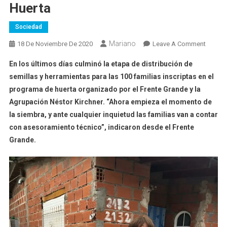
Huerta
Sociedad
Mariano
On
18 De Noviembre De 2020
Leave A Comment
“Semb
En los últimos días culminó la etapa de distribución de
Campan
semillas y herramientas para las 100 familias inscriptas en el
Las
programa de huerta organizado por el Frente Grande y la
Familia
Agrupación Néstor Kirchner. “Ahora empieza el momento de
Ya
Recibi
la siembra, y ante cualquier inquietud las familias van a contar
Su
con asesoramiento técnico”, indicaron desde el Frente
Kit
Grande.
De
Huerta