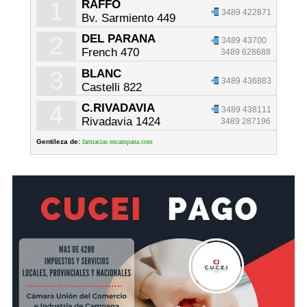
1
RAFFO
3489 422871
Bv. Sarmiento 449
2
DEL PARANA
3489 43700
French 470
3489 628688
3
BLANC
3489 436883
Castelli 822
4
C.RIVADAVIA
3489 438111
Rivadavia 1424
3489 287196
Gentileza de:
farmacias.encampana.com