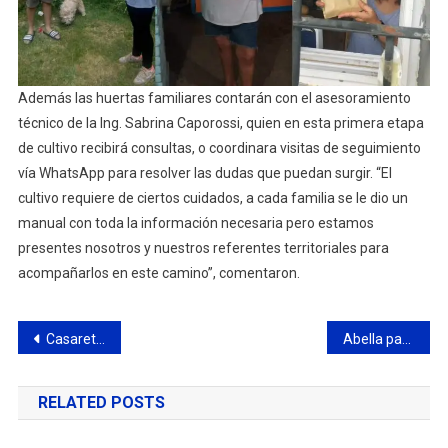
Además las huertas familiares contarán con el asesoramiento
técnico de la Ing. Sabrina Caporossi, quien en esta primera etapa
de cultivo recibirá consultas, o coordinara visitas de seguimiento
vía WhatsApp para resolver las dudas que puedan surgir. “El
cultivo requiere de ciertos cuidados, a cada familia se le dio un
manual con toda la información necesaria pero estamos
presentes nosotros y nuestros referentes territoriales para
acompañarlos en este camino”, comentaron.
Navegación
Casaretto le pidió celeridad a la Provincia en la reglamentación de la emergencia turística
Abella participó de una cumbre de intendentes de Juntos por el Cambio
de
RELATED POSTS
entradas