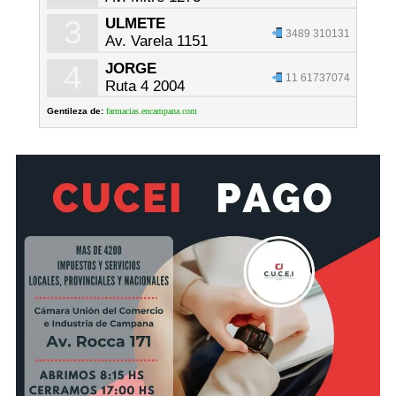
3
ULMETE
3489 310131
Av. Varela 1151
4
JORGE
11 61737074
Ruta 4 2004
Gentileza de:
farmacias.encampana.com