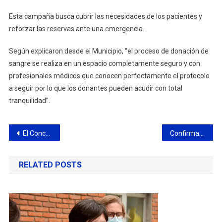
Esta campaña busca cubrir las necesidades de los pacientes y
reforzar las reservas ante una emergencia.
Según explicaron desde el Municipio, “el proceso de donación de
sangre se realiza en un espacio completamente seguro y con
profesionales médicos que conocen perfectamente el protocolo
a seguir por lo que los donantes pueden acudir con total
tranquilidad”.
Navegación
El Concejo Deliberante volvió a sesionar y aprobó importantes proyectos
Confirmaron el pago del IFE 4: características del bono de Anses
de
RELATED POSTS
entradas