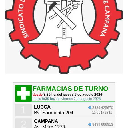
FARMACIAS DE TURNO
desde
8:30 hs. del jueves 6 de agosto 2026
hasta
8:30 hs.
del viernes 7 de agosto 2026
1
LUCCA
3489 425670
Bv. Sarmiento 204
11 55179811
2
CAMPANA
3489 666813
Av. Mitre 1273