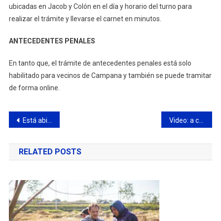
ubicadas en Jacob y Colón en el día y horario del turno para
realizar el trámite y llevarse el carnet en minutos.
ANTECEDENTES PENALES
En tanto que, el trámite de antecedentes penales está solo
habilitado para vecinos de Campana y también se puede tramitar
de forma online.
Navegación
Está abierta la inscripción para un Curso de género destinado a estudiantes del CBC
Video: a contramano y a toda velocidad por la Panamericana, le suspendieron la licencia de conducir
de
RELATED POSTS
entradas