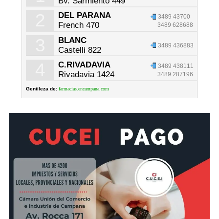
Bv. Sarmiento 449
2
DEL PARANA
3489 43700
French 470
3489 628688
3
BLANC
3489 436883
Castelli 822
4
C.RIVADAVIA
3489 438111
Rivadavia 1424
3489 287196
Gentileza de:
farmacias.encampana.com