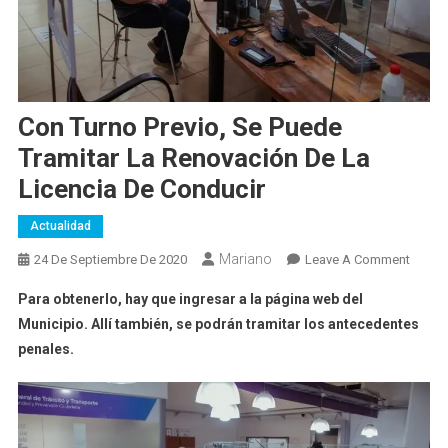
Con Turno Previo, Se Puede
Tramitar La Renovación De La
Licencia De Conducir
Actualidad
Mariano
On
24 De Septiembre De 2020
Leave A Comment
Con
Para obtenerlo, hay que ingresar a la página web del
Turno
Municipio. Allí también, se podrán tramitar los antecedentes
Previo,
penales.
Se
Puede
Tramit
La
Renov