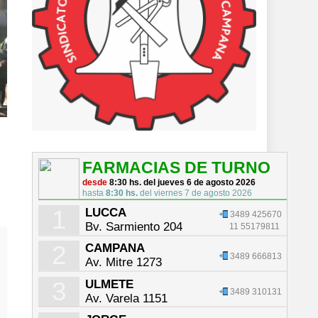
FARMACIAS DE TURNO
desde
8:30 hs. del jueves 6 de agosto 2026
hasta
8:30 hs.
del viernes 7 de agosto 2026
1
LUCCA
3489 425670
Bv. Sarmiento 204
11 55179811
2
CAMPANA
3489 666813
Av. Mitre 1273
3
ULMETE
3489 310131
Av. Varela 1151