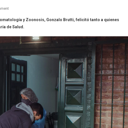
On
mment
Bromatología
omatología y Zoonosis, Gonzalo Brutti, felicitó tanto a quienes
Y
ría de Salud.
Zoonosis
Municipal:
Destacan
El
Trabajo
Del
Personal
En
La
Pandemia