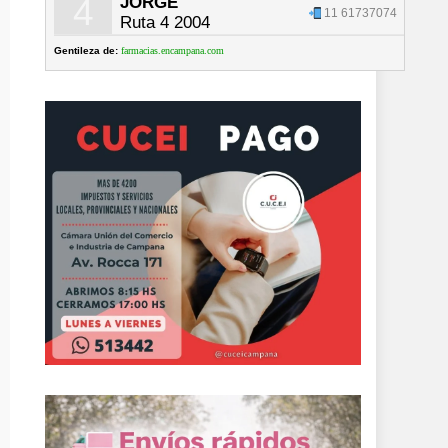
4
JORGE
11 61737074
Ruta 4 2004
Gentileza de:
farmacias.encampana.com