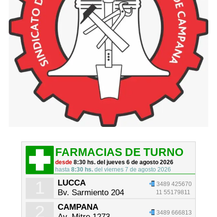
FARMACIAS DE TURNO
desde
8:30 hs. del jueves 6 de agosto 2026
hasta
8:30 hs.
del viernes 7 de agosto 2026
1
LUCCA
3489 425670
Bv. Sarmiento 204
11 55179811
2
CAMPANA
3489 666813
Av. Mitre 1273