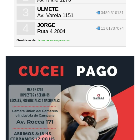
3
ULMETE
3489 310131
Av. Varela 1151
4
JORGE
11 61737074
Ruta 4 2004
Gentileza de:
farmacias.encampana.com