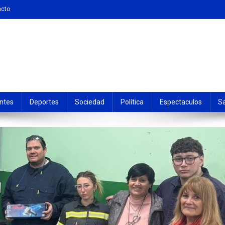
acto
ntes
Deportes
Sociedad
Política
Espectaculos
S