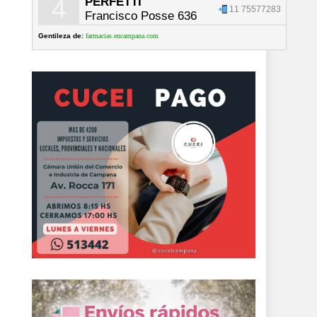
4
PERFETTI
11 75577283
Francisco Posse 636
Gentileza de:
farmacias.encampana.com