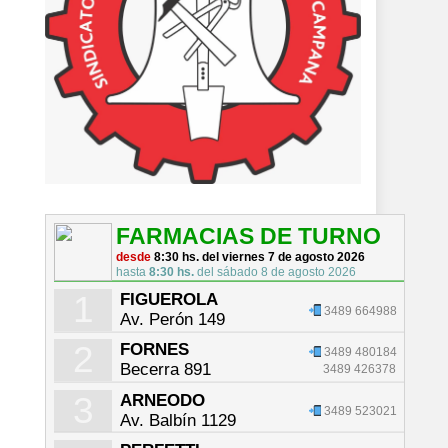
FARMACIAS DE TURNO
desde
8:30 hs. del viernes 7 de agosto 2026
hasta
8:30 hs.
del sábado 8 de agosto 2026
1
FIGUEROLA
3489 664988
Av. Perón 149
2
FORNES
3489 480184
Becerra 891
3489 426378
3
ARNEODO
3489 523021
Av. Balbín 1129