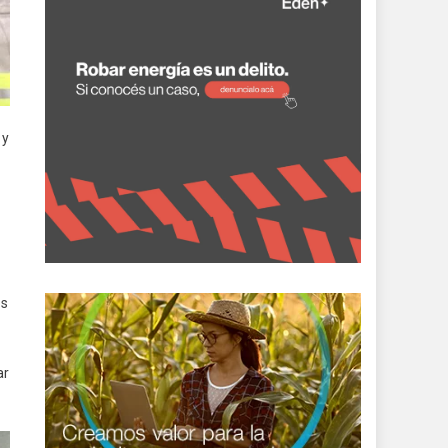
 y
os
ar