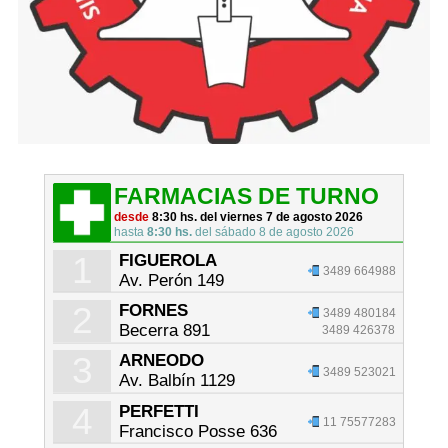
FARMACIAS DE TURNO
desde
8:30 hs. del viernes 7 de agosto 2026
hasta
8:30 hs.
del sábado 8 de agosto 2026
1
FIGUEROLA
3489 664988
Av. Perón 149
2
FORNES
3489 480184
Becerra 891
3489 426378
3
ARNEODO
3489 523021
Av. Balbín 1129
4
PERFETTI
11 75577283
Francisco Posse 636