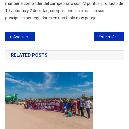
mantiene como líder del campeonato con 22 puntos, producto de
10 victorias y 2 derrotas, compartiendo la cima con sus
principales perseguidores en una tabla muy pareja
Navegación
Asociación Civil Isleños unidos II: Convocatoria a reempadronamiento de socios a diciembre 2019
Este miércoles habrá una interesante charla sobre los desafíos que representa la crianza digital
de
RELATED POSTS
entradas