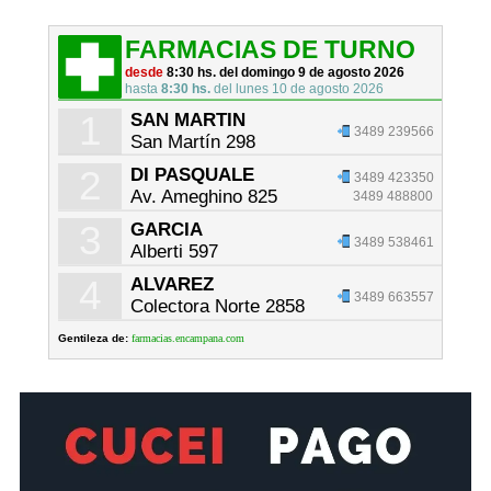
FARMACIAS DE TURNO
desde
8:30 hs. del domingo 9 de agosto 2026
hasta
8:30 hs.
del lunes 10 de agosto 2026
1
SAN MARTIN
3489 239566
San Martín 298
2
DI PASQUALE
3489 423350
Av. Ameghino 825
3489 488800
3
GARCIA
3489 538461
Alberti 597
4
ALVAREZ
3489 663557
Colectora Norte 2858
Gentileza de:
farmacias.encampana.com