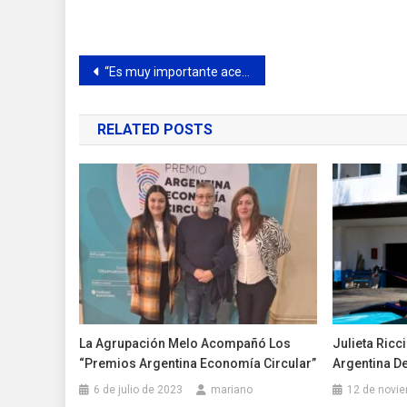
Navegación
“Es muy importante acercar la cultura y la recreación a los barrios”
de
RELATED POSTS
entradas
La Agrupación Melo Acompañó Los
Julieta Ric
“Premios Argentina Economía Circular”
Argentina D
6 de julio de 2023
mariano
12 de novi