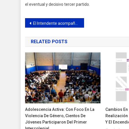
el eventual y decisivo tercer partido.
Navegación
El Intendente acompañó la cena por el Día del Bombero Voluntario
de
RELATED POSTS
entradas
Adolescencia Activa: Con Foco En La
Cambios En 
Violencia De Género, Cientos De
Realización 
Jóvenes Participaron Del Primer
Y El Encend
Intercolegial