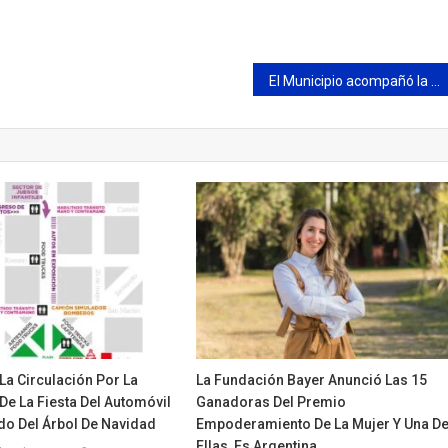
El Municipio acompañó la entrega de mochilas de la empresa Honda a escuelas de la ciudad
La Circulación Por La
La Fundación Bayer Anunció Las 15
De La Fiesta Del Automóvil
Ganadoras Del Premio
ido Del Árbol De Navidad
Empoderamiento De La Mujer Y Una D
Ellas, Es Argentina