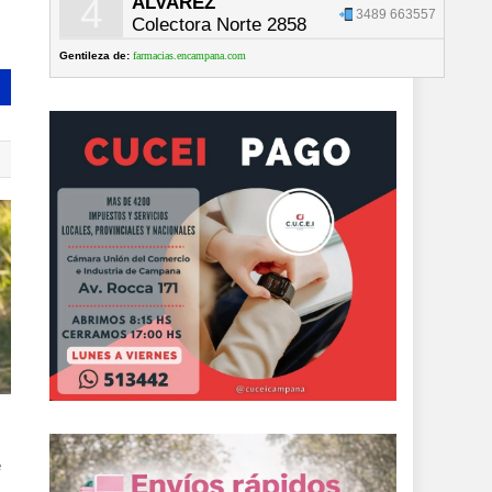
4
ALVAREZ
3489 663557
Colectora Norte 2858
Gentileza de:
farmacias.encampana.com
e