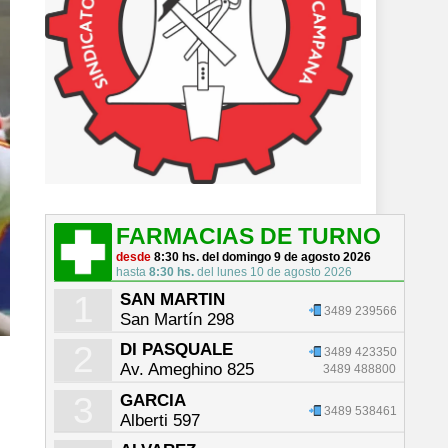
FARMACIAS DE TURNO
desde
8:30 hs. del domingo 9 de agosto 2026
hasta
8:30 hs.
del lunes 10 de agosto 2026
1
SAN MARTIN
3489 239566
San Martín 298
2
DI PASQUALE
3489 423350
Av. Ameghino 825
3489 488800
3
GARCIA
3489 538461
Alberti 597