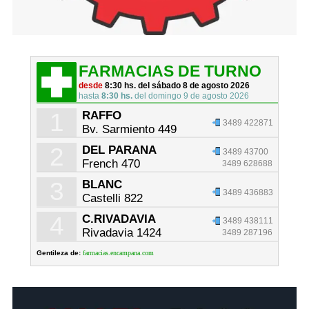
FARMACIAS DE TURNO
desde
8:30 hs. del sábado 8 de agosto 2026
hasta
8:30 hs.
del domingo 9 de agosto 2026
1
RAFFO
3489 422871
Bv. Sarmiento 449
2
DEL PARANA
3489 43700
French 470
3489 628688
3
BLANC
3489 436883
Castelli 822
4
C.RIVADAVIA
3489 438111
Rivadavia 1424
3489 287196
Gentileza de:
farmacias.encampana.com