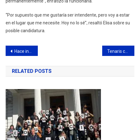
permanentemente”, enfatizó la funcionaria.
“Por supuesto que me gustaría ser intendente, pero voy a estar
en el lugar que me necesite. Hoy no lo sé”, resaltó Elisa sobre su
posible candidatura.
Navegación
Hace instantes: violento choque en Bv. Sarmiento frente a la plaza 1° de Mayo
Tenaris celebró el Día de la Educación Roberto Rocca
de
RELATED POSTS
entradas