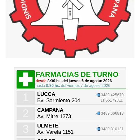
FARMACIAS DE TURNO
desde
8:30 hs. del jueves 6 de agosto 2026
hasta
8:30 hs.
del viernes 7 de agosto 2026
1
LUCCA
3489 425670
Bv. Sarmiento 204
11 55179811
2
CAMPANA
3489 666813
Av. Mitre 1273
3
ULMETE
3489 310131
Av. Varela 1151