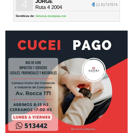
4
JORGE
11 61737074
Ruta 4 2004
Gentileza de:
farmacias.encampana.com