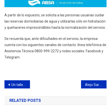
A partir de lo expuesto, se solicita a las personas usuarias cuidar
las reservas domiciliarias de agua y utilizarlas sólo en hidratación
y quehaceres imprescindibles hasta la normalización del servicio.
Se recuerda que, ante dificultades en el servicio, la empresa
cuenta con los siguientes canales de contacto: línea telefónica de
Asistencia Técnica 0800-999-2272 y redes sociales: Facebook y
Telegram.
Navegación
Un taller municipal que impulsa nuevas oportunidades para las vecinas
Alejo Sarna: “La transformación de la Ruta 6 es una obra histórica de la Provincia para Campana”
de
RELATED POSTS
entradas