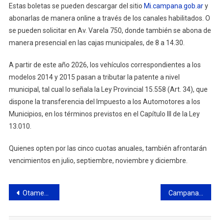
Estas boletas se pueden descargar del sitio
Mi.campana.gob.ar
y
abonarlas de manera online a través de los canales habilitados. O
se pueden solicitar en Av. Varela 750, donde también se abona de
manera presencial en las cajas municipales, de 8 a 14.30.
A partir de este año 2026, los vehículos correspondientes a los
modelos 2014 y 2015 pasan a tributar la patente a nivel
municipal, tal cual lo señala la Ley Provincial 15.558 (Art. 34), que
dispone la transferencia del Impuesto a los Automotores a los
Municipios, en los términos previstos en el Capítulo III de la Ley
13.010.
Quienes opten por las cinco cuotas anuales, también afrontarán
vencimientos en julio, septiembre, noviembre y diciembre.
Navegación
Otamendi FC Asociación Civil: Convocatoria a Asamblea General Ordinaria de socios
Campana: rotura en la red de agua afecta el servicio
de