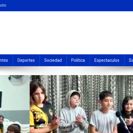
acto
ntes
Deportes
Sociedad
Política
Espectaculos
S