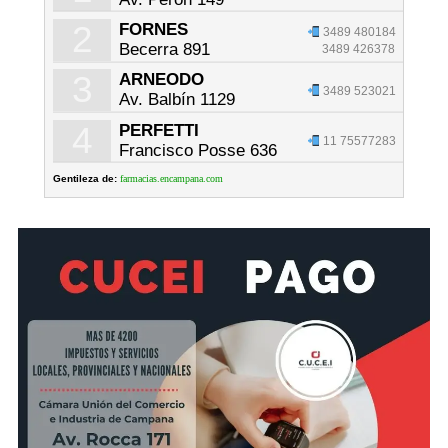
2
FORNES
3489 480184
Becerra 891
3489 426378
3
ARNEODO
3489 523021
Av. Balbín 1129
4
PERFETTI
11 75577283
Francisco Posse 636
Gentileza de:
farmacias.encampana.com