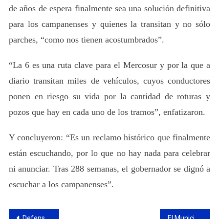
de años de espera finalmente sea una solución definitiva
para los campanenses y quienes la transitan y no sólo
parches, “como nos tienen acostumbrados”.
“La 6 es una ruta clave para el Mercosur y por la que a
diario transitan miles de vehículos, cuyos conductores
ponen en riesgo su vida por la cantidad de roturas y
pozos que hay en cada uno de los tramos”, enfatizaron.
Y concluyeron: “Es un reclamo histórico que finalmente
están escuchando, por lo que no hay nada para celebrar
ni anunciar. Tras 288 semanas, el gobernador se dignó a
escuchar a los campanenses”.
Navegación
Defensa Civil superó las 2.000 intervenciones durante 2025
El Municipio trabaja junto a ABSA para mejorar el servicio de cloacas en el casco urbano