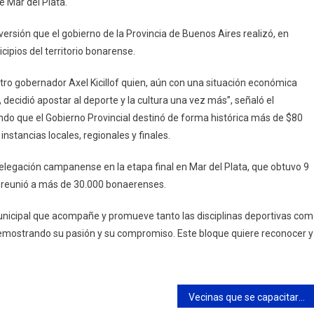
 Mar del Plata.
versión que el gobierno de la Provincia de Buenos Aires realizó, en
cipios del territorio bonarense.
o gobernador Axel Kicillof quien, aún con una situación económica
 decidió apostar al deporte y la cultura una vez más”, señaló el
ndo que el Gobierno Provincial destinó de forma histórica más de $80
 instancias locales, regionales y finales.
 delegación campanense en la etapa final en Mar del Plata, que obtuvo 9
ue reunió a más de 30.000 bonaerenses.
 municipal que acompañe y promueve tanto las disciplinas deportivas co
 demostrando su pasión y su compromiso. Este bloque quiere reconocer y
Vecinas que se capacitaron en cuidados domiciliarios recibieron sus diplomas