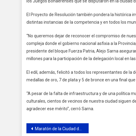
los Juegos Bonaerenses que se disputaron en la ciudad de
El Proyecto de Resolución también pondera la histórica in
distintas instancias de la competencia y en todos los muni
“No queremos dejar de reconocer el compromiso de nuestr
compleja donde el gobierno nacional asfixia a la Provincia,
presidente del bloque Fuerza Patria, Alejo Sarna asegura
millones para la participación de la delegación local en las
El edil, además, felicitó a todos los representantes de la
medallas de oro, 7 de plata y 5 de bronce en una final q
“A pesar de la falta de infraestructura y de una política
culturales, cientos de vecinos de nuestra ciudad siguen
agradecer ese mérito”, cerró Sarna.
Navegación
Maratón de la Ciudad de Tigre 2025: La tradicional competencia del distrito cumple 40 años