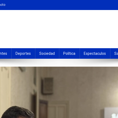
acto
ntes
Deportes
Sociedad
Política
Espectaculos
S