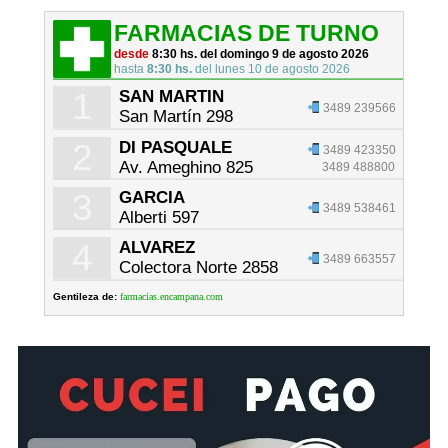
FARMACIAS DE TURNO
desde
8:30 hs. del domingo 9 de agosto 2026
hasta
8:30 hs.
del lunes 10 de agosto 2026
1
SAN MARTIN
3489 239566
San Martín 298
2
DI PASQUALE
3489 423350
Av. Ameghino 825
3489 488800
3
GARCIA
3489 538461
Alberti 597
4
ALVAREZ
3489 663557
Colectora Norte 2858
Gentileza de:
farmacias.encampana.com