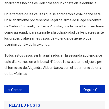
aberrantes hechos de violencia según consta en la denuncia.
En la tercera de las causas que se agregaron a este hecho está
un allanamiento por tenencia ilegal de arma de fuego en contra
de Carlos Chiminelli, padre de Agustín, que la fiscal también tomó
como agregado para sumarle a la culpabilidad de los padres ante
los graves y aberrantes casos de violencia de género que
ocurrían dentro de la vivienda.
Todos estos casos serán analizados en la segunda audiencia de
este día viernes en el tribunal N° 2 que lleva adelante el juicio por
el femicidio de Alejandra Abbondanza con el testimonio de una
de las víctimas.
Navegación
Comenzó el juicio por el femicidio de María Alejandra Abbondanza
Orgullo CBC: entrevista a la remera Julieta Ricciuti
de
RELATED POSTS
entradas