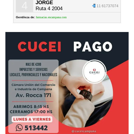
4
JORGE
11 61737074
Ruta 4 2004
Gentileza de:
farmacias.encampana.com