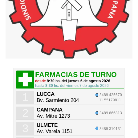
FARMACIAS DE TURNO
desde
8:30 hs. del jueves 6 de agosto 2026
hasta
8:30 hs.
del viernes 7 de agosto 2026
1
LUCCA
3489 425670
Bv. Sarmiento 204
11 55179811
2
CAMPANA
3489 666813
Av. Mitre 1273
3
ULMETE
3489 310131
Av. Varela 1151