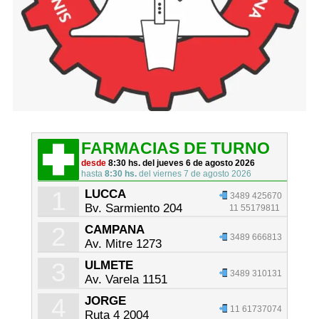
FARMACIAS DE TURNO
desde
8:30 hs. del jueves 6 de agosto 2026
hasta
8:30 hs.
del viernes 7 de agosto 2026
1
LUCCA
3489 425670
Bv. Sarmiento 204
11 55179811
2
CAMPANA
3489 666813
Av. Mitre 1273
3
ULMETE
3489 310131
Av. Varela 1151
4
JORGE
11 61737074
Ruta 4 2004