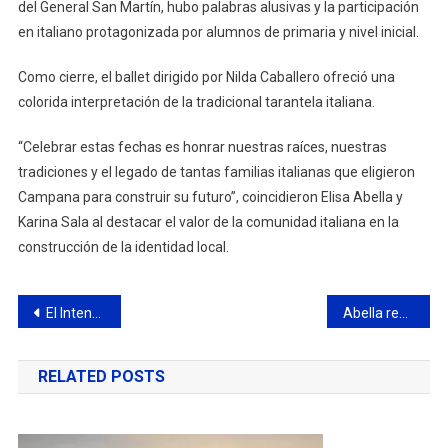
del General San Martín, hubo palabras alusivas y la participación
en italiano protagonizada por alumnos de primaria y nivel inicial.
Como cierre, el ballet dirigido por Nilda Caballero ofreció una
colorida interpretación de la tradicional tarantela italiana.
“Celebrar estas fechas es honrar nuestras raíces, nuestras
tradiciones y el legado de tantas familias italianas que eligieron
Campana para construir su futuro”, coincidieron Elisa Abella y
Karina Sala al destacar el valor de la comunidad italiana en la
construcción de la identidad local.
Navegación
El Intendente supervisó un nuevo operativo de limpieza de desagües pluviales
Abella resaltó el rol del Centro Municipal de Reciclaje en la reducción de residuos sólidos urbanos y la economía circular
de
RELATED POSTS
entradas