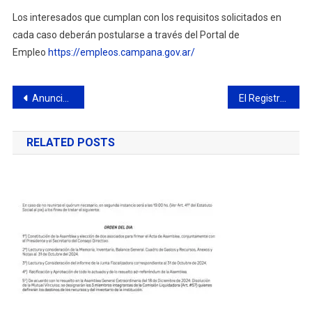
Los interesados que cumplan con los requisitos solicitados en
cada caso deberán postularse a través del Portal de
Empleo
https://empleos.campana.gov.ar/
Navegación
Anuncian trabajos programados sobre la red de agua
El Registro Provincial de las Personas continúa realizando trámites gratuitos en los municipios afectados por el temporal
de
RELATED POSTS
entradas