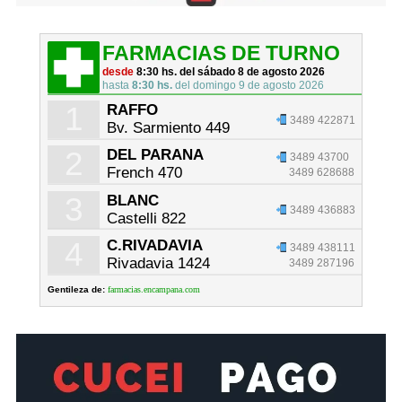
FARMACIAS DE TURNO
desde
8:30 hs. del sábado 8 de agosto 2026
hasta
8:30 hs.
del domingo 9 de agosto 2026
1
RAFFO
3489 422871
Bv. Sarmiento 449
2
DEL PARANA
3489 43700
French 470
3489 628688
3
BLANC
3489 436883
Castelli 822
4
C.RIVADAVIA
3489 438111
Rivadavia 1424
3489 287196
Gentileza de:
farmacias.encampana.com