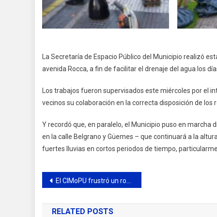
La Secretaría de Espacio Público del Municipio realizó est
avenida Rocca, a fin de facilitar el drenaje del agua los días
Los trabajos fueron supervisados este miércoles por el in
vecinos su colaboración en la correcta disposición de los 
Y recordó que, en paralelo, el Municipio puso en marcha 
en la calle Belgrano y Güemes – que continuará a la altu
fuertes lluvias en cortos periodos de tiempo, particularm
Navegación
El CIMoPU frustró un robo y capturó al ladrón
de
RELATED POSTS