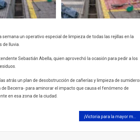
a semana un operativo especial de limpieza de todas las rejillas en la
 de lluvia.
tendente Sebastián Abella, quien aprovechó la ocasión para pedir a los
residuos.
días atrás un plan de desobstrucción de cañerías y limpieza de sumidero
ra de Becerra- para aminorar el impacto que causa el fenómeno de
ente en esa zona de la ciudad.
¡Victoria para la mayor masculina de handball del Campana Boat Club!