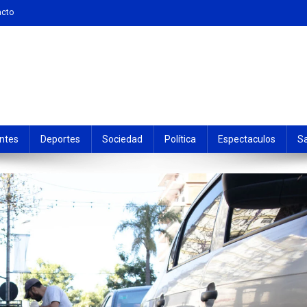
acto
ntes
Deportes
Sociedad
Política
Espectaculos
S