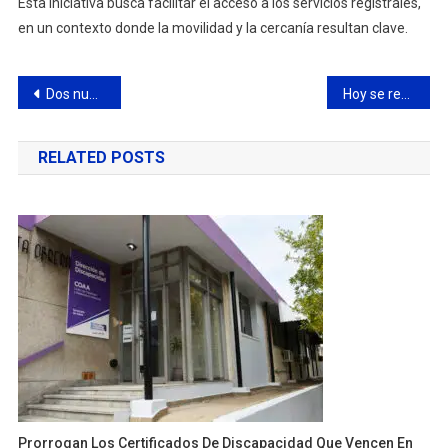
Esta iniciativa busca facilitar el acceso a los servicios registrales,
en un contexto donde la movilidad y la cercanía resultan clave.
Navegación
Dos nuevas muestras se exhiben en el Edificio 6 de Julio
Hoy se realiza la reinauguración de la renovada Plazoleta del Tango
de
RELATED POSTS
entradas
Prorrogan Los Certificados De Discapacidad Que Vencen En