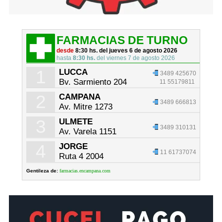
FARMACIAS DE TURNO
desde
8:30 hs. del jueves 6 de agosto 2026
hasta
8:30 hs.
del viernes 7 de agosto 2026
1
LUCCA
3489 425670
Bv. Sarmiento 204
11 55179811
2
CAMPANA
3489 666813
Av. Mitre 1273
3
ULMETE
3489 310131
Av. Varela 1151
4
JORGE
11 61737074
Ruta 4 2004
Gentileza de:
farmacias.encampana.com