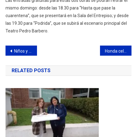
Las entradas gratuitas para estas dos obras se podrán retirar el
mismo domingo: desde las 18.30 para “Hasta que pase la
cuarentena”, que se presentará en la Sala del Entrepiso; y desde
las 19.30 para “Podrida”, que se subirá al escenario principal del
Teatro Pedro Barbero.
Navegación
Niños y jóvenes desarrollan su creatividad en cómic, dibujo e ilustración
Honda celebra los 30 años del CR-V con el “Dream Pod” Concept, un modelo apto para acampar
de
RELATED POSTS
entradas