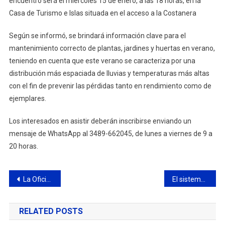
encuentro será el miércoles 15 de enero, a las 18 horas, en la
Casa de Turismo e Islas situada en el acceso a la Costanera
Según se informó, se brindará información clave para el
mantenimiento correcto de plantas, jardines y huertas en verano,
teniendo en cuenta que este verano se caracteriza por una
distribución más espaciada de lluvias y temperaturas más altas
con el fin de prevenir las pérdidas tanto en rendimiento como de
ejemplares.
Los interesados en asistir deberán inscribirse enviando un
mensaje de WhatsApp al 3489-662045, de lunes a viernes de 9 a
20 horas.
Navegación
La Oficina Municipal de Defensa del Consumidor asesoró a más de 2.200 vecinos
El sistema de salud municipal atendió más de 317.000 consultas en 2024
de
RELATED POSTS
entradas