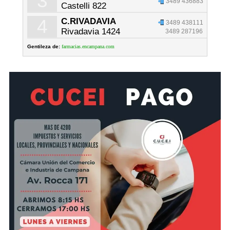
3
3489 436883
Castelli 822
4
C.RIVADAVIA
3489 438111
Rivadavia 1424
3489 287196
Gentileza de:
farmacias.encampana.com