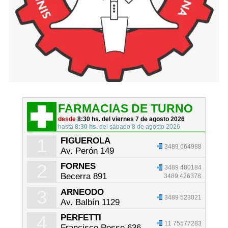
FARMACIAS DE TURNO
desde
8:30 hs. del viernes 7 de agosto 2026
hasta
8:30 hs.
del sábado 8 de agosto 2026
1
FIGUEROLA
3489 664988
Av. Perón 149
2
FORNES
3489 480184
Becerra 891
3489 426378
3
ARNEODO
3489 523021
Av. Balbín 1129
4
PERFETTI
11 75577283
Francisco Posse 636