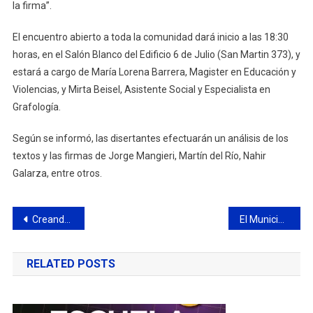
la firma”.
El encuentro abierto a toda la comunidad dará inicio a las 18:30
horas, en el Salón Blanco del Edificio 6 de Julio (San Martin 373), y
estará a cargo de María Lorena Barrera, Magister en Educación y
Violencias, y Mirta Beisel, Asistente Social y Especialista en
Grafología.
Según se informó, las disertantes efectuarán un análisis de los
textos y las firmas de Jorge Mangieri, Martín del Río, Nahir
Galarza, entre otros.
Navegación
Creando Nexos lleva el programa Punto Bebé a todos los barrios de la ciudad
El Municipio invita a participar del primer Campeonato Regional de Danza
de
RELATED POSTS
entradas