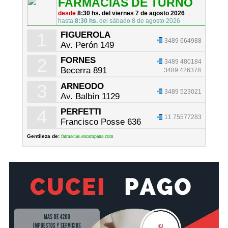
FARMACIAS DE TURNO
desde
8:30 hs. del viernes 7 de agosto 2026
hasta
8:30 hs.
del sábado 8 de agosto 2026
1
FIGUEROLA
3489 664988
Av. Perón 149
2
FORNES
3489 480184
Becerra 891
3489 426378
3
ARNEODO
3489 523021
Av. Balbín 1129
4
PERFETTI
11 75577283
Francisco Posse 636
Gentileza de:
farmacias.encampana.com