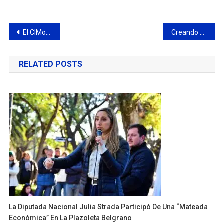
Navegación
El CIMoPU frustró el accionar de dos “tirapiedras” en ruta Panamericana
Creando Nexos lleva el programa Punto Bebé a todos los barrios de la ciudad
de
RELATED POSTS
entradas
La Diputada Nacional Julia Strada Participó De Una “mateada
Económica” En La Plazoleta Belgrano