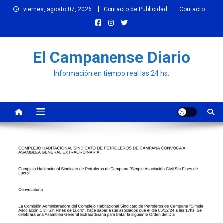
Skip
viernes, agosto 07, 2026
Contacto de Publicidad
Contacto
to
content
El Campanense Diario
Información en tiempo real las 24 hs.