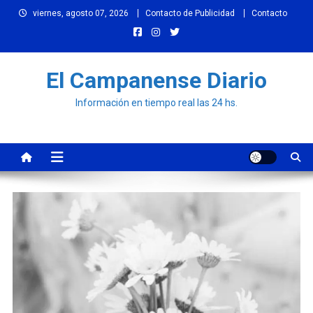
Skip
viernes, agosto 07, 2026
Contacto de Publicidad
Contacto
to
content
El Campanense Diario
Información en tiempo real las 24 hs.