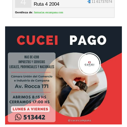
4
11 61737074
Ruta 4 2004
Gentileza de:
farmacias.encampana.com