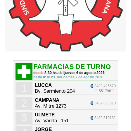
FARMACIAS DE TURNO
desde
8:30 hs. del jueves 6 de agosto 2026
hasta
8:30 hs.
del viernes 7 de agosto 2026
1
LUCCA
3489 425670
Bv. Sarmiento 204
11 55179811
2
CAMPANA
3489 666813
Av. Mitre 1273
3
ULMETE
3489 310131
Av. Varela 1151
JORGE