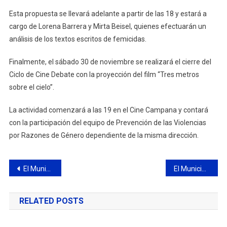
Esta propuesta se llevará adelante a partir de las 18 y estará a
cargo de Lorena Barrera y Mirta Beisel, quienes efectuarán un
análisis de los textos escritos de femicidas.
Finalmente, el sábado 30 de noviembre se realizará el cierre del
Ciclo de Cine Debate con la proyección del film “Tres metros
sobre el cielo”.
La actividad comenzará a las 19 en el Cine Campana y contará
con la participación del equipo de Prevención de las Violencias
por Razones de Género dependiente de la misma dirección.
Navegación
El Municipio amplía las áreas de estacionamiento en la Costanera
El Municipio sancionó a un vendedor ambulante proveniente de La Matanza y secuestro la mercadería
de
RELATED POSTS
entradas