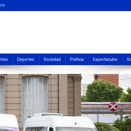
cto
ntes
Deportes
Sociedad
Política
Espectaculos
S