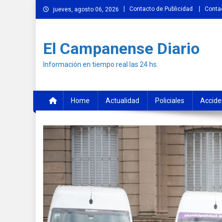
Skip
Contacto de Publicidad
Conta
jueves, agosto 06, 2026
to
content
El Campanense Diario
Información en tiempo real las 24 hs.
Home
Actualidad
Policiales
Accide