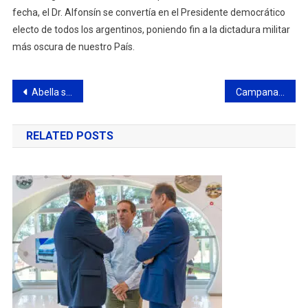
fecha, el Dr. Alfonsín se convertía en el Presidente democrático
electo de todos los argentinos, poniendo fin a la dictadura militar
más oscura de nuestro País.
Navegación
Abella supervisó el avance del plan de bacheo urbano de hormigón
Campana ya está en Mar del Plata para las Finales de los Juegos Bonaerenses
de
RELATED POSTS
entradas