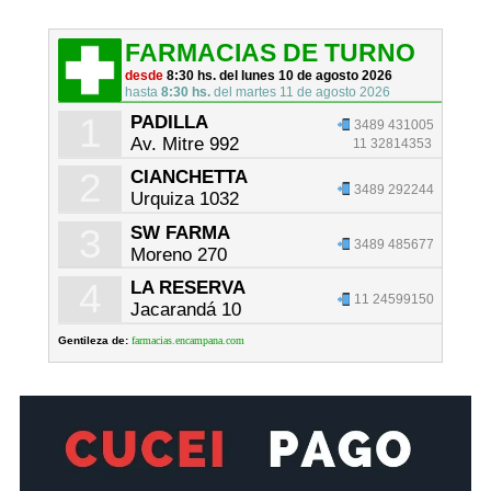
FARMACIAS DE TURNO
desde
8:30 hs. del lunes 10 de agosto 2026
hasta
8:30 hs.
del martes 11 de agosto 2026
1
PADILLA
3489 431005
Av. Mitre 992
11 32814353
2
CIANCHETTA
3489 292244
Urquiza 1032
3
SW FARMA
3489 485677
Moreno 270
4
LA RESERVA
11 24599150
Jacarandá 10
Gentileza de:
farmacias.encampana.com