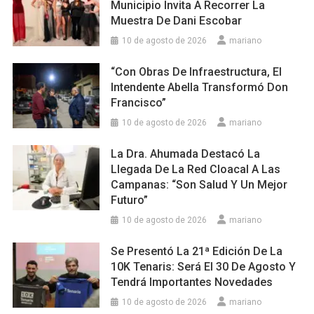
Municipio Invita A Recorrer La
Muestra De Dani Escobar
10 de agosto de 2026
mariano
“Con Obras De Infraestructura, El
Intendente Abella Transformó Don
Francisco”
10 de agosto de 2026
mariano
La Dra. Ahumada Destacó La
Llegada De La Red Cloacal A Las
Campanas: “Son Salud Y Un Mejor
Futuro”
10 de agosto de 2026
mariano
Se Presentó La 21ª Edición De La
10K Tenaris: Será El 30 De Agosto Y
Tendrá Importantes Novedades
10 de agosto de 2026
mariano