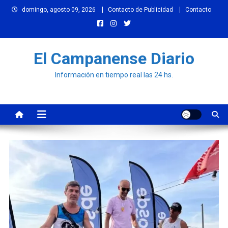
Skip
domingo, agosto 09, 2026
Contacto de Publicidad
Contacto
to
content
El Campanense Diario
Información en tiempo real las 24 hs.