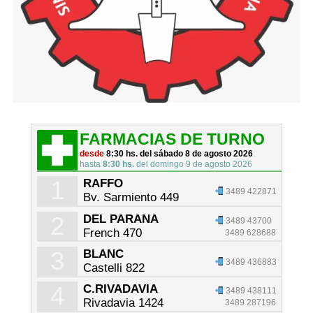
FARMACIAS DE TURNO
desde
8:30 hs. del sábado 8 de agosto 2026
hasta
8:30 hs.
del domingo 9 de agosto 2026
1
RAFFO
3489 422871
Bv. Sarmiento 449
2
DEL PARANA
3489 43700
French 470
3489 628688
3
BLANC
3489 436883
Castelli 822
4
C.RIVADAVIA
3489 438111
Rivadavia 1424
3489 287196