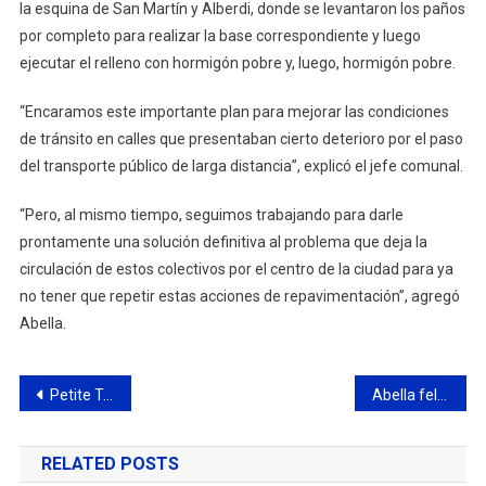
la esquina de San Martín y Alberdi, donde se levantaron los paños
por completo para realizar la base correspondiente y luego
ejecutar el relleno con hormigón pobre y, luego, hormigón pobre.
“Encaramos este importante plan para mejorar las condiciones
de tránsito en calles que presentaban cierto deterioro por el paso
del transporte público de larga distancia”, explicó el jefe comunal.
“Pero, al mismo tiempo, seguimos trabajando para darle
prontamente una solución definitiva al problema que deja la
circulación de estos colectivos por el centro de la ciudad para ya
no tener que repetir estas acciones de repavimentación”, agregó
Abella.
Navegación
Petite Troupe, finalista de importante competencia de danza
Abella felicitó a nueve instituciones locales que obtuvieron la Personería Jurídica
de
RELATED POSTS
entradas