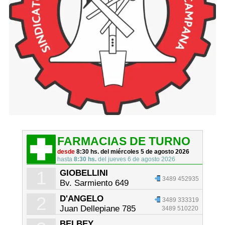
FARMACIAS DE TURNO
desde
8:30 hs. del miércoles 5 de agosto 2026
hasta
8:30 hs.
del jueves 6 de agosto 2026
1
GIOBELLINI
3489 452935
Bv. Sarmiento 649
2
D'ANGELO
3489 333319
Juan Dellepiane 785
3489 510220
BELBEY