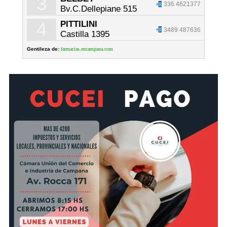
3
336 4621377
Bv.C.Dellepiane 515
4
PITTILINI
3489 487636
Castilla 1395
Gentileza de:
farmacias.encampana.com