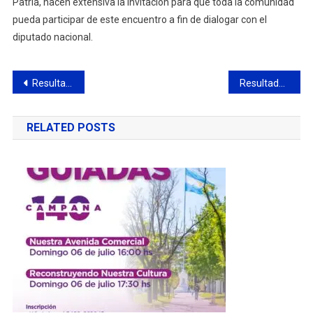
Patria, hacen extensiva la invitación para que toda la comunidad
pueda participar de este encuentro a fin de dialogar con el
diputado nacional.
Navegación
Resultados del handball del CBC
Resultados del básquet del CBC
de
RELATED POSTS
entradas