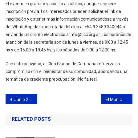
El evento es gratuito y abierto al público, aunque requiere
inscripción previa. Los interesados pueden solicitar el link de
inscripción y obtener más información comunicándose a través
del WhatsApp de la secretaría del club al +54 9 3489 340044 o
enviando un correo electrónico a info@ccc.org.ar. Los horarios de
atención de la secretaría son de lunes a viernes, de 9:00 a 12:45
hs y de 15:00 a 18:45 hs, y los sábados de 9:00 a 12:00 hs.
Con esta actividad, el Club Ciudad de Campana refuerza su
compromiso con el bienestar de su comunidad, abordando una
temática de creciente preocupación. ¡No faltes!
Navegación
Junio 2024: caídas en producción y ventas locales de la Industria Química y Petroquímica
El Municipio retira cables y carteles de la vía pública para reducir la contaminación visual
de
RELATED POSTS
entradas