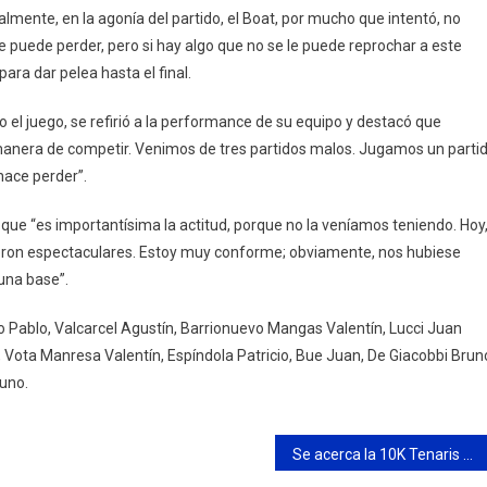
inalmente, en la agonía del partido, el Boat, por mucho que intentó, no
e puede perder, pero si hay algo que no se le puede reprochar a este
para dar pelea hasta el final.
do el juego, se refirió a la performance de su equipo y destacó que
 manera de competir. Venimos de tres partidos malos. Jugamos un parti
hace perder”.
que “es importantísima la actitud, porque no la veníamos teniendo. Hoy
vieron espectaculares. Estoy muy conforme; obviamente, nos hubiese
una base”.
Pablo, Valcarcel Agustín, Barrionuevo Mangas Valentín, Lucci Juan
, Vota Manresa Valentín, Espíndola Patricio, Bue Juan, De Giacobbi Brun
runo.
Se acerca la 10K Tenaris y llega con novedades