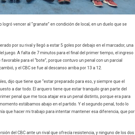
logró vencer al “granate” en condición de local, en un duelo que se
rado por su rival y llegó a estar 5 goles por debajo en el marcador, una
l juego. A falta de 7 minutos para el final del primer tiempo, el ingreso
 favorable para el “bote”, porque contuvo un penal con un parcial
 cambió, y el CBC se fue al descanso arriba por 13 a 12.
les, dijo que tiene que “estar preparado para eso, y siempre que el
esto a dar todo. El arquero tiene que estar tranquilo gran parte del
rimer penal que me toca atajar era un penal distinto, porque era para
e momento estábamos abajo en el partido. Y el segundo penal, todo lo
nía que hacer mi trabajo para intentar mantener esa diferencia, que por
rsión del CBC ante un rival que ofrecía resistencia, y ninguno de los dos