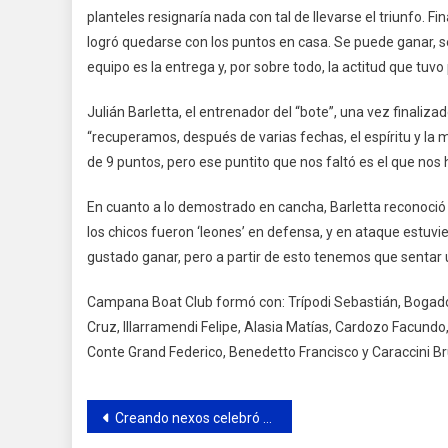
planteles resignaría nada con tal de llevarse el triunfo. F
logró quedarse con los puntos en casa. Se puede ganar, s
equipo es la entrega y, por sobre todo, la actitud que tuvo 
Julián Barletta, el entrenador del “bote”, una vez finaliza
“recuperamos, después de varias fechas, el espíritu y la
de 9 puntos, pero ese puntito que nos faltó es el que nos 
En cuanto a lo demostrado en cancha, Barletta reconoció 
los chicos fueron ‘leones’ en defensa, y en ataque estu
gustado ganar, pero a partir de esto tenemos que sentar 
Campana Boat Club formó con: Trípodi Sebastián, Bogado 
Cruz, Illarramendi Felipe, Alasia Matías, Cardozo Facundo
Conte Grand Federico, Benedetto Francisco y Caraccini B
Navegación
Creando nexos celebró el Día de la niñez junto a niños de la red del programa Punto Bebé