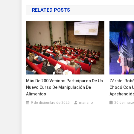
de
RELATED POSTS
entradas
Más De 200 Vecinos Participaron De Un
Zárate: Robó
Nuevo Curso De Manipulación De
Chocó Con U
Alimentos
Aprehendid
9 de diciembre de 2025
mariano
20 de marz