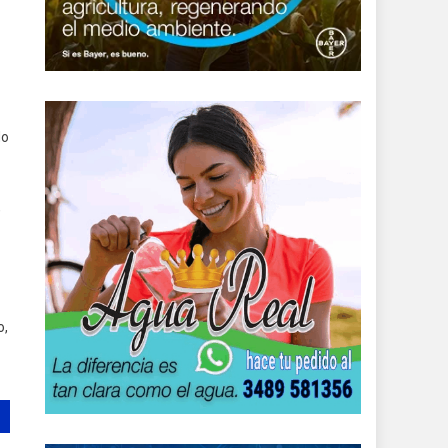
do
,
o,