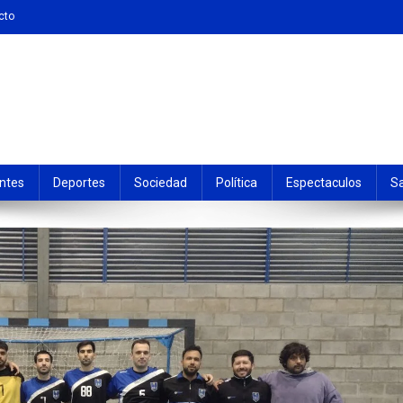
cto
ntes
Deportes
Sociedad
Política
Espectaculos
S