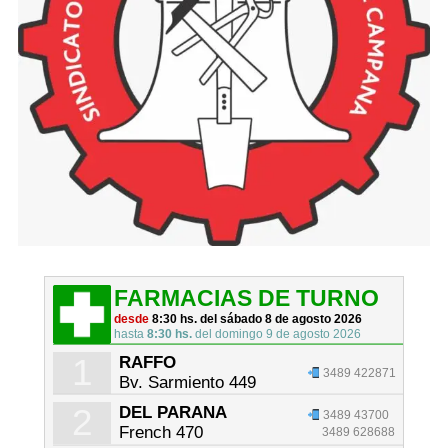
FARMACIAS DE TURNO
desde
8:30 hs. del sábado 8 de agosto 2026
hasta
8:30 hs.
del domingo 9 de agosto 2026
1
RAFFO
3489 422871
Bv. Sarmiento 449
2
DEL PARANA
3489 43700
French 470
3489 628688