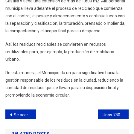
Castilla y tiene una extensión de más de 1.800 m2. Allí, personal
municipal lleva adelante el proceso de reciclado que comienza
con el control, el pesaje y almacenamiento y continúa luego con
la separación y clasificación, la trituración, prensado o molienda,
la compactación y el acopio final para su despacho.
Así, los residuos reciclables se convierten en recursos
reutilizables para, por ejemplo, la producción de mobiliario
urbano.
De esta manera, el Municipio da un paso significativo hacia la
gestión responsable de los residuos en la ciudad, reduciendo la
cantidad de residuos que se llevan para su disposición final y
promoviendo la economía circular.
Navegación
Se acerca la 10K Tenaris y llega con novedades
Unos 780 vecinos se capacitan en la Escuela Municipal de Oficios
de
RELATED POSTS