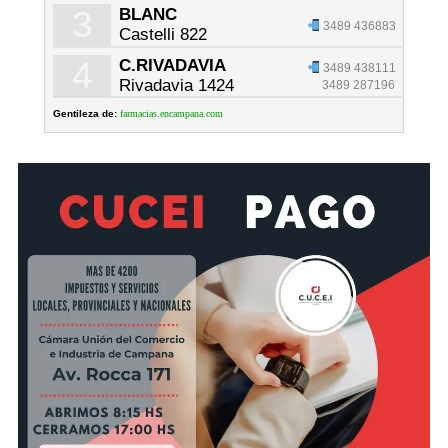
3
BLANC
3489 436883
Castelli 822
4
C.RIVADAVIA
3489 438111
Rivadavia 1424
3489 287196
Gentileza de:
farmacias.encampana.com