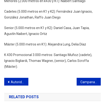
Menores (2.000 metros en k430 y K1): Naibert Santiago
Cadetes (5.000 metros en K1 y K2): Fernández Juan Ignacio,
González Jonathan, Raffo Juan Diego
Senior (5.000 metros en K1 y K2): Daniel Casa, Juan Tapia,
Agustín Naibert, Ignacio Ortiz
Máster (5.000 metros en K1): Alejandra Lung, Delia Díaz
K 430 Promocional 3.000 metros: Santiago Muñoz (cadete),
Ignacio Bigliardi, Thomas Wagner, (senior), Carlos Scroffa
(Máster).
Navegación
Autoridades del CAZC se reunieron con la diputada Soledad Alonso
Campana: inconvenientes en una perforación afecta el suministro en el barrio Otamendi
de
RELATED POSTS
entradas