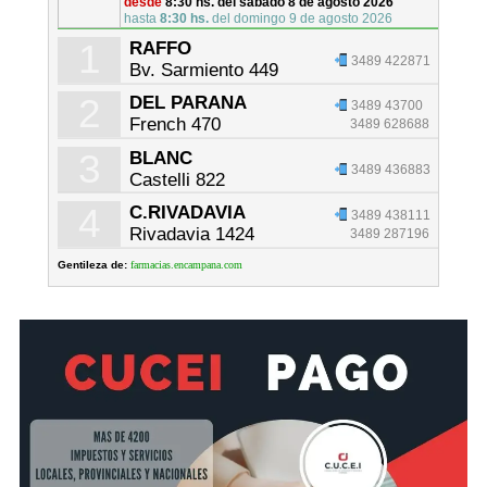
desde
8:30 hs. del sábado 8 de agosto 2026
hasta
8:30 hs.
del domingo 9 de agosto 2026
1
RAFFO
3489 422871
Bv. Sarmiento 449
2
DEL PARANA
3489 43700
French 470
3489 628688
3
BLANC
3489 436883
Castelli 822
4
C.RIVADAVIA
3489 438111
Rivadavia 1424
3489 287196
Gentileza de:
farmacias.encampana.com