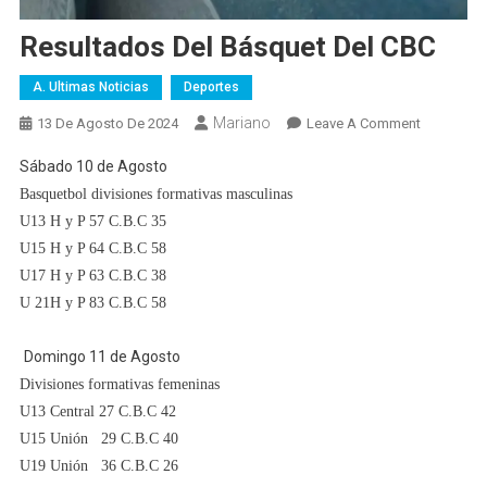
Resultados Del Básquet Del CBC
A. Ultimas Noticias
Deportes
Mariano
On
13 De Agosto De 2024
Leave A Comment
Resultado
Sábado 10 de Agosto
Del
Basquetbol divisiones formativas masculinas
Básquet
U13 H y P 57 C.B.C 35
Del
CBC
U15 H y P 64 C.B.C 58
U17 H y P 63 C.B.C 38
U 21H y P 83 C.B.C 58
Domingo 11 de Agosto
Divisiones formativas femeninas
U13 Central 27 C.B.C 42
U15 Unión 29 C.B.C 40
U19 Unión 36 C.B.C 26