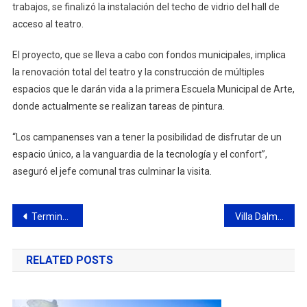
trabajos, se finalizó la instalación del techo de vidrio del hall de
acceso al teatro.
El proyecto, que se lleva a cabo con fondos municipales, implica
la renovación total del teatro y la construcción de múltiples
espacios que le darán vida a la primera Escuela Municipal de Arte,
donde actualmente se realizan tareas de pintura.
“Los campanenses van a tener la posibilidad de disfrutar de un
espacio único, a la vanguardia de la tecnología y el confort”,
aseguró el jefe comunal tras culminar la visita.
Navegación
Terminá la Secundaria: Campana ocupa el segundo lugar a nivel nacional en cantidad de inscriptos
Villa Dalmine empató 0-0 en su visita a Deportivo Armenio
de
RELATED POSTS
entradas