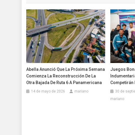
entradas
Abella Anunció Que La Próxima Semana
Juegos Bona
Comienza La Reconstrucción De La
Indumentari
Otra Bajada De Ruta 6 A Panamericana
Competirán E
14 de mayo de 2026
mariano
30 de septi
mariano