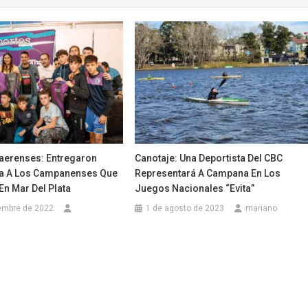
erenses: Entregaron
Canotaje: Una Deportista Del CBC
a A Los Campanenses Que
Representará A Campana En Los
n Mar Del Plata
Juegos Nacionales “Evita”
embre de 2022
1 de agosto de 2023
mariano