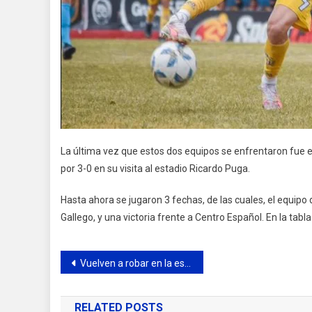
La última vez que estos dos equipos se enfrentaron fue el
por 3-0 en su visita al estadio Ricardo Puga.
Hasta ahora se jugaron 3 fechas, de las cuales, el equipo
Gallego, y una victoria frente a Centro Español. En la tabl
Navegación
Vuelven a robar en la estación transformadora Los Cardales
de
RELATED POSTS