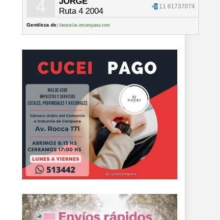
4
JORGE
11 61737074
Ruta 4 2004
Gentileza de:
farmacias.encampana.com