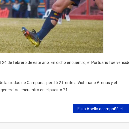
 24 de febrero de este año. En dicho encuentro, el Portuario fue vencid
 de la ciudad de Campana, perdió 2 frente a Victoriano Arenas y el
a general se encuentra en el puesto 21.
Elisa Abella acompañó el 67° aniversario del Centro de Jubilados y Pensionados de la calle Pueyrredón