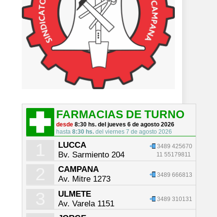
FARMACIAS DE TURNO
desde
8:30 hs. del jueves 6 de agosto 2026
hasta
8:30 hs.
del viernes 7 de agosto 2026
1
LUCCA
3489 425670
Bv. Sarmiento 204
11 55179811
2
CAMPANA
3489 666813
Av. Mitre 1273
3
ULMETE
3489 310131
Av. Varela 1151