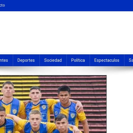
cto
ntes
Deportes
Sociedad
Política
Espectaculos
S