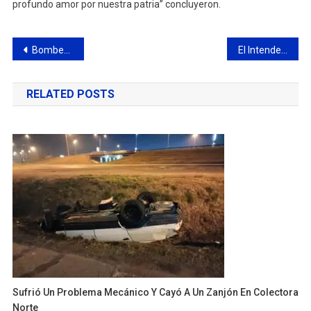
profundo amor por nuestra patria” concluyeron.
Navegación
Bomberos Voluntarios realizó su acto de cierre de año
El Intendente entregó a empleados municipales reconocimientos por años de servicio
de
RELATED POSTS
entradas
Sufrió Un Problema Mecánico Y Cayó A Un Zanjón En Colectora
Norte