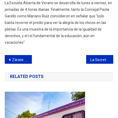
La Escuela Abierta de Verano se desarrolla de lunes a viernes, en
jornadas de 4 horas diarias. Finalmente, tanto la Concejal Paola
Garello como Mariano Ruiz coincidieron en señalar que “solo
basta recorrer el predio para ver la alegría de los chicos en las
piletas. Es una muestra de la importancia de la igualdad de
derechos, y el rol fundamental de la educación, aún en
vacaciones”.
Navegación
Zárate: se atrincheró y amenazó con quitarse la vida
La Secretaría de Salud brinda recomendaciones para tener en cuenta ante las altas temperaturas
de
RELATED POSTS
entradas