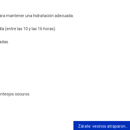
ara mantener una hidratación adecuada.
ía (entre las 10 y las 16 horas).
adas.
anteojos oscuros.
Zárate: vecinos atraparon a un delincuente que asaltó un colectivo de la empresa SIT