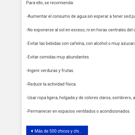
Para ello, se recomienda:
-Aumentar el consumo de agua sin esperar a tener sed p
-No exponerse al sol en exceso, ni en horas centrales del d
-Evitar las bebidas con cafeína, con alcohol o muy azucar
-Evitar comidas muy abundantes.
-Ingerir verduras y frutas.
-Reducir la actividad física.
-Usar ropa ligera, holgada y de colores claros; sombrero, 
-Permanecer en espacios ventilados o acondicionados.
Navegación
Más de 500 chicos y chicas de Campana asisten a las Escuelas Abiertas de Verano