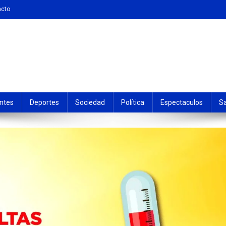
acto
ntes
Deportes
Sociedad
Política
Espectaculos
S