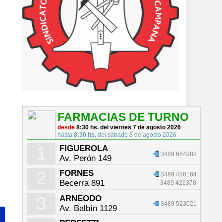
FARMACIAS DE TURNO
desde
8:30 hs. del viernes 7 de agosto 2026
hasta
8:30 hs.
del sábado 8 de agosto 2026
1
FIGUEROLA
3489 664988
Av. Perón 149
2
FORNES
3489 480184
Becerra 891
3489 426378
3
ARNEODO
3489 523021
Av. Balbín 1129