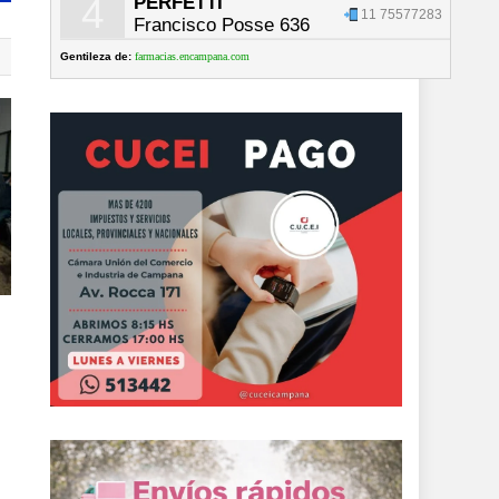
4
PERFETTI
11 75577283
Francisco Posse 636
Gentileza de:
farmacias.encampana.com